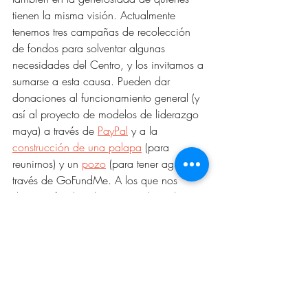
tienen la misma visión. Actualmente 
tenemos tres campañas de recolección 
de fondos para solventar algunas 
necesidades del Centro, y los invitamos a 
sumarse a esta causa. Pueden dar 
donaciones al funcionamiento general (y 
así al proyecto de modelos de liderazgo 
maya) a través de 
PayPal
 y a la 
construcción de una palapa
 (para 
reunirnos) y un 
pozo
 (para tener agua) a 
través de GoFundMe. A los que nos 
donaron fondos el año pasado en los 
EE.UU. queremos agradecerles 
enormemente y que sepan que su ayuda 
posibilitó crear la página web, el logo y 
que diéramos estos primeros pasos hacia 
este sueño.