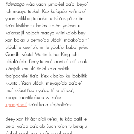
liderazgo
 wáa yaan jump’éel ba’al beyo’ 
ich maaya tuukul. Kex ka’apéel wi’inale’ 
yaan k-ilikbaj tuláakal u ts’o’ok p’iisk’iinil 
tia’al ktsikbaltik ba’ax k-ojéel yo’osal u 
ka’ansajil nojoch maaya wíiniko’ob bey 
xan ba’ax u betmo’ob uláak’ máako’ob ti’ 
uláak’ u xeet’lu’umil le yóok’ol kaba’ je’ex 
Gandhi yéetel Martin Luther King ichil 
uláak’o’ob. Beey tuuno’ taanile’ leti’ le ak 
k’áajsik kmuuk’ tia’al ka’a paktik 
tba’pachile’ tia’al k’exik ba’ax ku lóobiltik 
kkuxtal. Yaan uláak’ meyajo’ob ba’ale’ 
ma’ kk’áat t’aan ya’ab ti’ le ts’íiba’, 
kpayalt’aantike’ex a wilke’ex 
kpaaginai’
 tia’al ka a k’ajóolte’ex.
Beey xan kk’áat a’alikte’ex, tu káajbalil le 
beja’ ya’ab ba’alob úuch to’on tu betaj u 
lúubul k-óol, wa u ki’imaktal k-óol, 