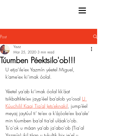
Post
Yazz
Mar 25, 2020
3 min read
Túumben Péektsilo'ob!!!
U etja’ile’ex Yazmín yéetel Miguel, 
k’ame’ex ki’imak óolal.
Yéetel ya’ab ki’imak óolal kk’áat 
tsikbaltikte’ex jayp’éel ba’alob yo’osal 
U 
Kúuchilil Kaaj Tia’al Jets’eknakil
, jump’éel 
meyaj jaytúul ti’ te’ex a k’ájóole’ex ba’ale’ 
min túumben ba’al tia’al uláak’o’ob. 
Ts'o'ok u máan ya'ab ja'abo'ob (Tia'al 
Yazmín) ikil táan u tukultik bix je'el u 