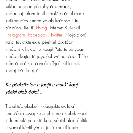
tsikbalnajo’on yéetel ya’ab máak, 
tmáansaj talam ichil uláak’ ba’alob taak 
ktsikbalte’ex tumen ya’ab ka’ansajil tu 
p’ato’on, ilej ti' 
kblog
. Internet K’íiwikil 
(
Instagram
, 
Facebook
, 
Twitter
: Nojolo’on) 
tia’al túuxtikte’ex u péektsil bix táan 
kmáansik kuxtal tu kaajil Peto tu’ux yaan 
kmáan kajtal ti’ jayp’éel wi’inalo’ob. Ti’ le 
k’íino’oba’ kaja’ano’on T-jo’ ikil kli’isik 
knaaj te’e kaajo’.
Ku péeksiko'on u jaajil u muuk' kaaj 
yéetel alab óolal...
Tia’al ts’o’oksike’, kk’áajsikte’ex lela’ 
jump’éel meyaj ku síijil tumen k’ubik k-óol 
ti’ le muuk’ yaan ti’ kaaj yéetel alab óoltik 
u yantal kéetil yéetel jets’eknakil kuxtal 