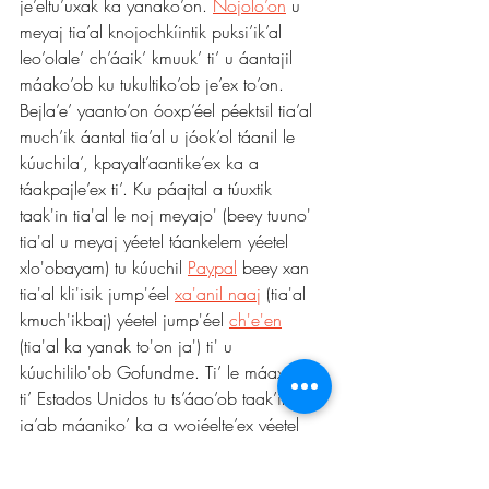
je’eltu’uxak ka yanako’on. 
Nojolo’on
 u 
meyaj tia’al knojochkíintik puksi’ik’al 
leo’olale’ ch’áaik’ kmuuk’ ti’ u áantajil 
máako’ob ku tukultiko’ob je’ex to’on. 
Bejla’e’ yaanto’on óoxp’éel péektsil tia’al 
much’ik áantal tia’al u jóok’ol táanil le 
kúuchila’, kpayalt’aantike’ex ka a 
táakpajle’ex ti’. Ku páajtal a túuxtik 
taak'in tia'al le noj meyajo' (beey tuuno' 
tia'al u meyaj yéetel táankelem yéetel 
xlo'obayam) tu kúuchil 
Paypal
 beey xan 
tia'al kli'isik jump'éel 
xa'anil naaj
 (tia'al 
kmuch'ikbaj) yéetel jump'éel 
ch'e'en
(tia'al ka yanak to'on ja') ti' u 
kúuchililo'ob Gofundme. Ti’ le máaxo’ob 
ti’ Estados Unidos tu ts’áao’ob taak’in le 
ja’ab máaniko’ ka a wojéelte’ex yéetel 
lelo’ béeychaj tbeetik kkuuchil 
Internet
yéetel le 
logo
 yaanto’on tia’al kkáajsik le 