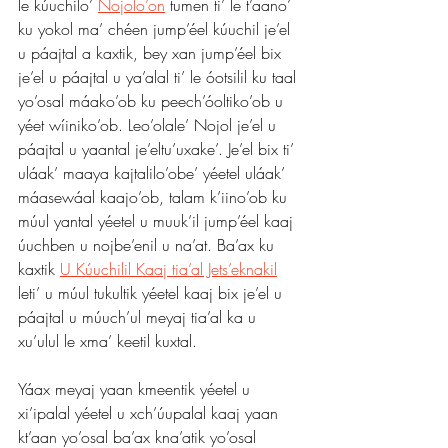
le kúuchilo’ 
Nojolo’on
 tumen ti’ le t’aano’ 
ku yokol ma’ chéen jump’éel kúuchil je’el 
u páajtal a kaxtik, bey xan jump’éel bix 
je’el u páajtal u ya’alal ti’ le óotsilil ku taal 
yo’osal máako’ob ku peech’óoltiko’ob u 
yéet wíiniko’ob. Leo’olale’ Nojol je’el u 
páajtal u yaantal je’eltu’uxake’. Je’el bix ti’ 
uláak’ maaya kajtalilo’obe’ yéetel uláak’ 
máasewáal kaajo’ob, talam k’iino’ob ku 
múul yantal yéetel u muuk’il jump’éel kaaj 
úuchben u nojbe’enil u na’at. Ba’ax ku 
kaxtik 
U Kúuchilil Kaaj tia’al Jets’eknakil
leti’ u múul tukultik yéetel kaaj bix je’el u 
páajtal u múuch’ul meyaj tia’al ka u 
xu’ulul le xma’ keetil kuxtal.
Yáax meyaj yaan kmeentik yéetel u 
xi’ipalal yéetel u xch’úupalal kaaj yaan 
kt’aan yo’osal ba’ax kna’atik yo’osal 