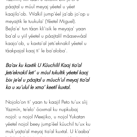
páajtal u múul meyaj yéetel u yéet 
kaajilo'ob. Walkil jump'éel ja'ab jo'op u 
meyajtik le tuukula' (Yéetel Miguel). 
Bejla'e' tun táan kli'isik le meyaja' yaan 
ba'al u yiil yéetel u páajtalil máasewáal 
kaajo'ob, u kaxta'al jets'eknakil yéetel u 
táakpajal kaaj ti' le ba'aloba'.
Ba’ax ku kaxtik U Kúuchilil Kaaj tia’al 
Jets’eknakil leti’ u múul tukultik yéetel kaaj 
bix je’el u páajtal u múuch’ul meyaj tia’al 
ka u xu’ulul le xma’ keetil kuxtal.
Nojolo’on ti’ yaan tu kaajil Peto tu’ux síij 
Yazmín, te’elo’ óoxmal ku nupkubaj 
nojol: u nojol Meejiko, u nojol Yukatan 
yéetel nojol beey jump’éel kúuchil tu’ux ku 
muk’yajta’al meyaj tia’al kuxtal. U k’aaba’ 